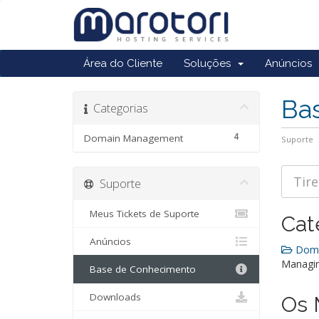
Área do Cliente
Soluções
Anúncios
Ba
Categorias
4
Domain Management
Suporte
Suporte
Meus Tickets de Suporte
Cat
Anúncios
Doma
Managin
Base de Conhecimento
Downloads
Os 