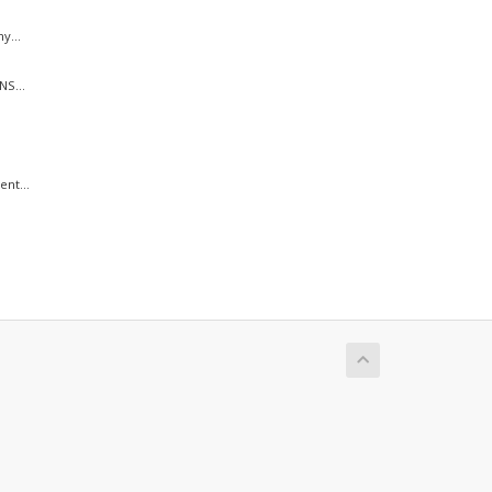
y...
NS...
nt...