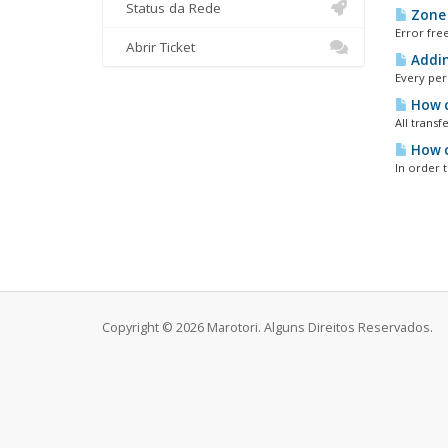
Status da Rede
Zone 
Error free
Abrir Ticket
Addin
Every per
How c
All transf
How c
In order 
Copyright © 2026 Marotori. Alguns Direitos Reservados.