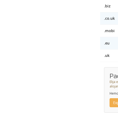
.biz
.co.uk
.mobi
.eu
.uk
Pa
Elija
aloja
Hemo
Ex