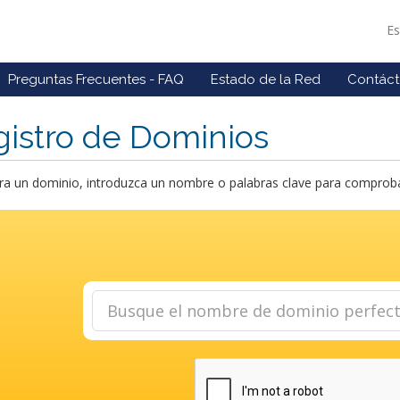
E
Preguntas Frecuentes - FAQ
Estado de la Red
Contác
istro de Dominios
a un dominio, introduzca un nombre o palabras clave para comprobar 