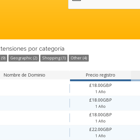
xtensiones por categoría
(9)
Geographic (2)
Shopping (1)
Other (4)
Nombre de Dominio
Precio registro
£18.00GBP
1 Año
£18.00GBP
1 Año
£18.00GBP
1 Año
£22.00GBP
1 Año