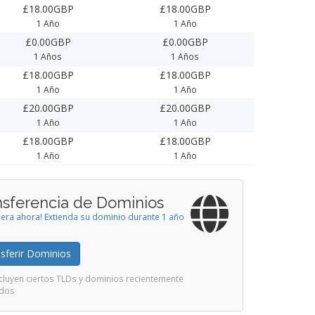
£18.00GBP
£18.00GBP
1 Año
1 Año
£0.00GBP
£0.00GBP
1 Años
1 Años
£18.00GBP
£18.00GBP
1 Año
1 Año
£20.00GBP
£20.00GBP
1 Año
1 Año
£18.00GBP
£18.00GBP
1 Año
1 Año
nsferencia de Dominios
iera ahora! Extienda su dominio durante 1 año
sferir Dominios
cluyen ciertos TLDs y dominios recientemente
ados