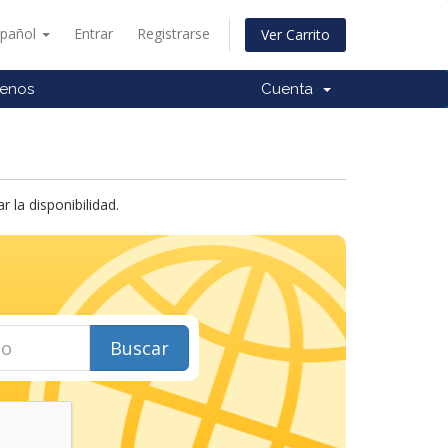
spañol
Entrar
Registrarse
Ver Carrito
tenos
Cuenta
la disponibilidad.
Buscar